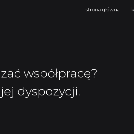
strona główna
ązać współpracę?
ej dyspozycji.