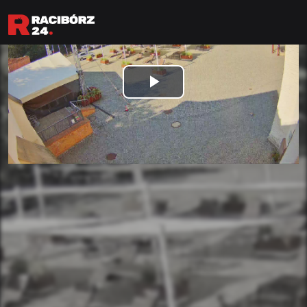
2
Odtwórz
wideo